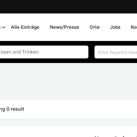
n
Alle Einträge
News/Presse
Orte
Jobs
Ko
g 0 result