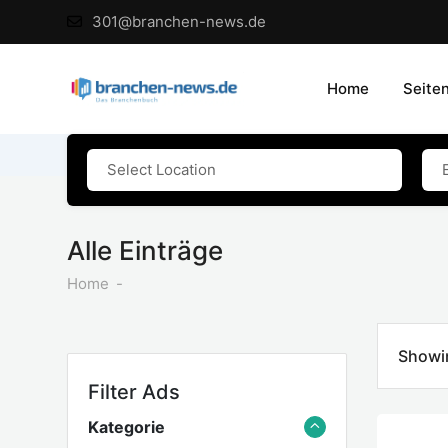
Skip
301@branchen-news.de
to
content
Home
Seite
Alle Einträge
Home
Showin
Filter Ads
Kategorie