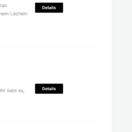
Das
Details
inem Lächeln
Details
r liebt es,