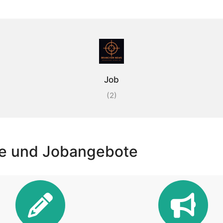
Job
(2)
he und Jobangebote