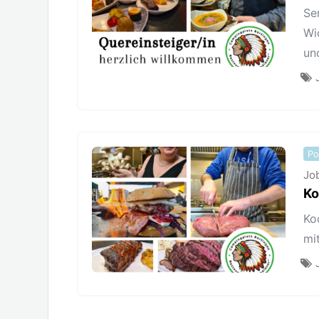
Se
Wi
un
Po
Jo
Ko
Ko
mi