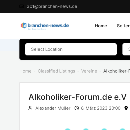
Skip
301@branchen-news.de
to
content
Home
Seite
Home
Classified Listings
Vereine
Alkoholiker-
Alkoholiker-Forum.de e.V
Alexander Müller
6. März 2023 20:00