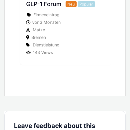
Google Bewertungen
Neu
Populär
kostenlos selbst lösche
Neu
Empfohlen
Populär
Pressemitteilung
vor 9 Monaten
Alexander Müller
Deutschlandweit
Dienstleistung
539 Views
Leave feedback about this