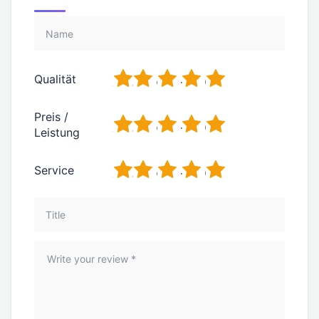
1
2
3
4
5
Qualität
Preis /
1
2
3
4
5
Leistung
1
2
3
4
5
Service