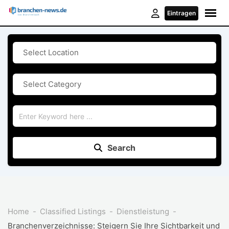
Skip
Eintragen
to
content
Search
Home
Classified Listings
Dienstleistung
Branchenverzeichnisse: Steigern Sie Ihre Sichtbarkeit und