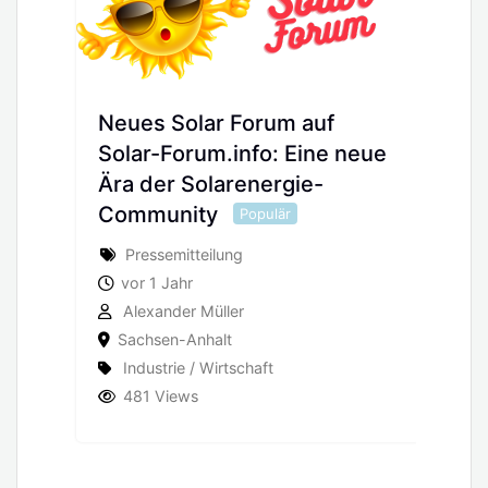
auf
ine neue
e-
Doppelstabmatten von
ZaunTastisch
Populär
Firmeneintrag
vor 2 Jahren
Alexander Müller
Sachsen-Anhalt
Industrie / Wirtschaft
1.106 Views