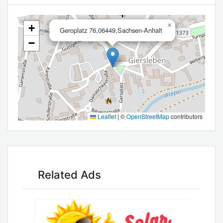
×
+
Geroplatz 76,06449,Sachsen-Anhalt
−
Leaflet
|
©
OpenStreetMap
contributors
Related Ads