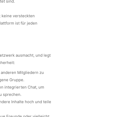
et sind.
bt keine versteckten
ttform ist für jeden
Netzwerk ausmacht, und legt
herheit:
 anderen Mitgliedern zu
igene Gruppe.
n integrierten Chat, um
u sprechen.
dere Inhalte hoch und teile
ue Freunde oder vielleicht