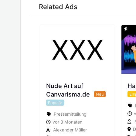
Related Ads
in.de –
Nude Art auf
Ha
um
Canvarisma.de
Neu
Neu
Em
Populär
Pressemitteilung
A
n
vor 3 Monaten
D
Alexander Müller