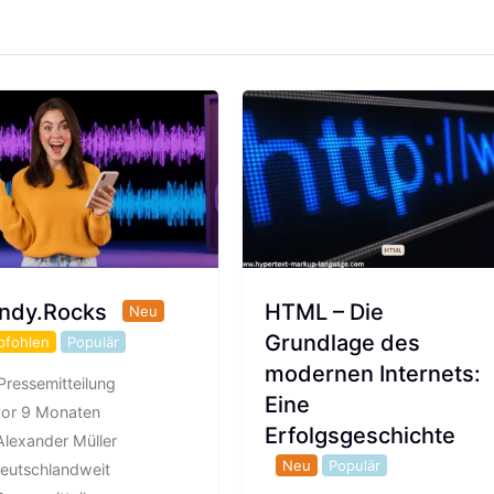
ndy.Rocks
HTML – Die
Neu
Grundlage des
pfohlen
Populär
modernen Internets:
Pressemitteilung
Eine
vor 9 Monaten
Erfolgsgeschichte
lexander Müller
Neu
Populär
eutschlandweit