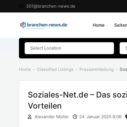
Skip
301@branchen-news.de
to
content
Home
Seite
Home
Classified Listings
Pressemitteilung
Soz
Soziales-Net.de – Das soz
Vorteilen
Alexander Müller
24. Januar 2025 8:06