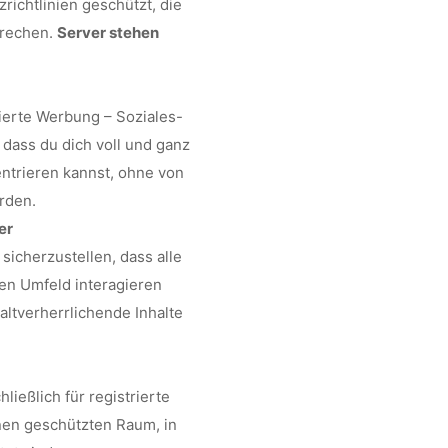
richtlinien geschützt, die
prechen.
Server stehen
ierte Werbung – Soziales-
 dass du dich voll und ganz
ntrieren kannst, ohne von
rden.
er
icherzustellen, dass alle
en Umfeld interagieren
ltverherrlichende Inhalte
ließlich für registrierte
inen geschützten Raum, in